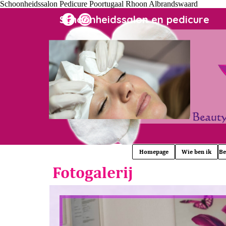
Schoonheidssalon Pedicure Poortugaal Rhoon Albrandswaard
Ga naar de inhoud
Schoonheidssalon en pedicure
Homepage
Wie ben ik
Be
Fotogalerij