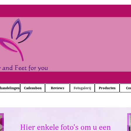
Menu overslaan
handelingen
Cadeaubon
Reviews
Fotogalerij
Producten
Co
Hier enkele foto's om u een