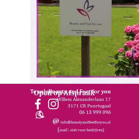
Te volgen op.
Beauty and Feet
for you
Open op Afspraak
Willem Alexanderlaan 17
3171 CR Poortugaal
06 13 999 096
@
info@beautyandfeetforyou.nl
(
:
mail
niet voor bedrijven)